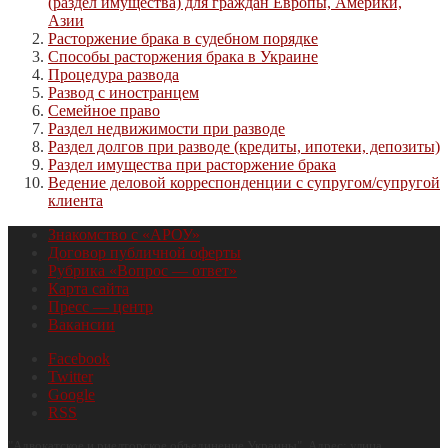
(раздел имущества) для граждан Европы, Америки,
Азии
Расторжение брака в судебном порядке
Способы расторжения брака в Украине
Процедура развода
Развод с иностранцем
Семейное право
Раздел недвижимости при разводе
Раздел долгов при разводе (кредиты, ипотеки, депозиты)
Раздел имущества при расторжение брака
Ведение деловой корреспонденции с супругом/супругой
клиента
Знакомство с «АРОУ»
Договор публичной оферты
Рубрика «Вопрос — ответ»
Карта сайта
Пресс — центр
Вакансии
Facebook
Twitter
Google
RSS
"
Адвокатское и риелторское объединение Украины
", Адрес:
улица