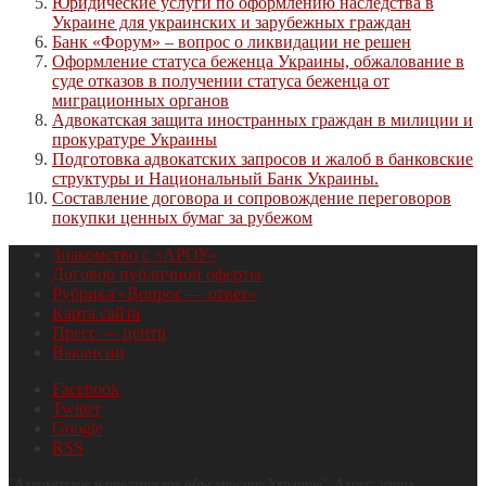
Юридические услуги по оформлению наследства в
Украине для украинских и зарубежных граждан
Банк «Форум» – вопрос о ликвидации не решен
Оформление статуса беженца Украины, обжалование в
суде отказов в получении статуса беженца от
миграционных органов
Адвокатская защита иностранных граждан в милиции и
прокуратуре Украины
Подготовка адвокатских запросов и жалоб в банковские
структуры и Национальный Банк Украины.
Составление договора и сопровождение переговоров
покупки ценных бумаг за рубежом
Знакомство с «АРОУ»
Договор публичной оферты
Рубрика «Вопрос — ответ»
Карта сайта
Пресс — центр
Вакансии
Facebook
Twitter
Google
RSS
"
Адвокатское и риелторское объединение Украины
", Адрес:
улица