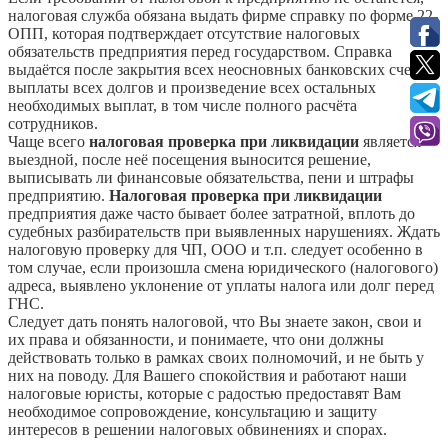
налоговая служба обязана выдать фирме справку по форме 22-
ОПП, которая подтверждает отсутствие налоговых
обязательств предприятия перед государством. Справка
выдаётся после закрытия всех неосновных банковских счетов,
выплаты всех долгов и произведение всех остальных
необходимых выплат, в том числе полного расчёта
сотрудников.
Чаще всего
налоговая проверка при ликвидации
является
выездной, после неё посещения выносится решение,
выписывать ли финансовые обязательства, пени и штрафы
предприятию.
Налоговая проверка при ликвидации
предприятия даже часто бывает более затратной, вплоть до
судебных разбирательств при выявленных нарушениях. Ждать
налоговую проверку для ЧП, ООО и т.п. следует особенно в
том случае, если произошла смена юридического (налогового)
адреса, выявлено уклонение от уплаты налога или долг перед
ГНС.
Следует дать понять налоговой, что Вы знаете закон, свои и
их права и обязанности, и понимаете, что они должны
действовать только в рамках своих полномочий, и не быть у
них на поводу. Для Вашего спокойствия и работают наши
налоговые юристы, которые с радостью предоставят Вам
необходимое сопровождение, консультацию и защиту
интересов в решении налоговых обвинениях и спорах.