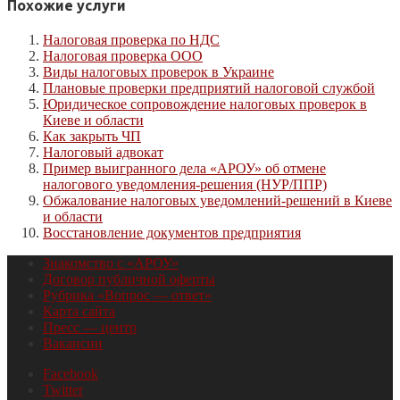
Похожие услуги
Налоговая проверка по НДС
Налоговая проверка ООО
Виды налоговых проверок в Украине
Плановые проверки предприятий налоговой службой
Юридическое сопровождение налоговых проверок в
Киеве и области
Как закрыть ЧП
Налоговый адвокат
Пример выигранного дела «АРОУ» об отмене
налогового уведомления-решения (НУР/ППР)
Обжалование налоговых уведомлений-решений в Киеве
и области
Восстановление документов предприятия
Знакомство с «АРОУ»
Договор публичной оферты
Рубрика «Вопрос — ответ»
Карта сайта
Пресс — центр
Вакансии
Facebook
Twitter