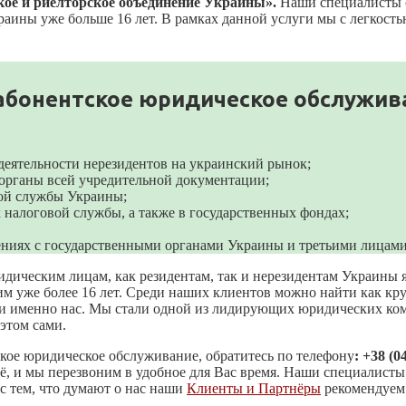
кое и риелторское объединение Украины».
Наши специалисты 
аины уже больше 16 лет. В рамках данной услуги мы с легкость
и абонентское юридическое обслужи
деятельности нерезидентов на украинский рынок;
е органы всей учредительной документации;
ной службы Украины;
 налоговой службы, а также в государственных фондах;
ениях с государственными органами Украины и третьими лицами
дическим лицам, как резидентам, так и нерезидентам Украины 
м уже более 16 лет. Среди наших клиентов можно найти как кру
рали именно нас. Мы стали одной из лидирующих юридических к
этом сами.
ое юридическое обслуживание, обратитесь по телефону
: +38 (0
 её, и мы перезвоним в удобное для Вас время. Наши специалист
 с тем, что думают о нас наши
Клиенты и Партнёры
рекомендуем