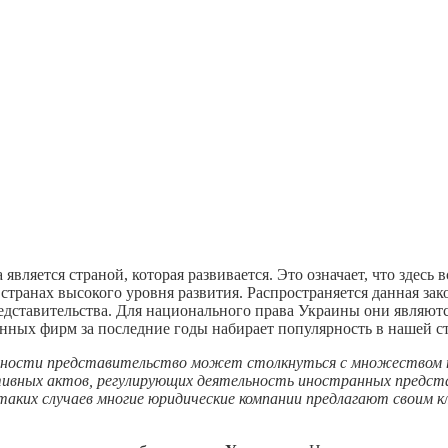
вляется страной, которая развивается. Это означает, что здесь
 странах высокого уровня развития. Распространяется данная за
едставительства. Для национального права Украины они являютс
ных фирм за последние годы набирает популярность в нашей ст
льности представительство может столкнуться с множеством тр
ативных актов, регулирующих деятельность иностранных пред
таких случаев многие юридические компании предлагают своим 