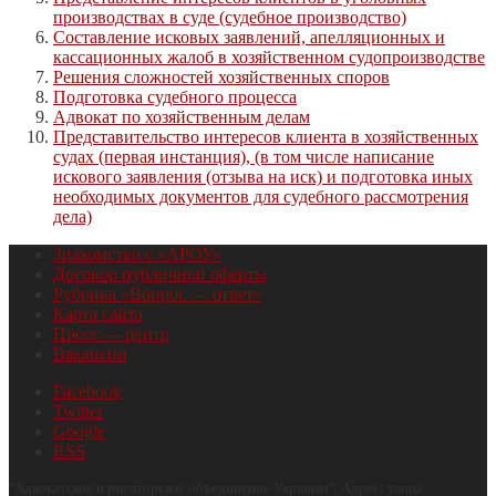
производствах в суде (судебное производство)
Составление исковых заявлений, апелляционных и
кассационных жалоб в хозяйственном судопроизводстве
Решения сложностей хозяйственных споров
Подготовка судебного процесса
Адвокат по хозяйственным делам
Представительство интересов клиента в хозяйственных
судах (первая инстанция), (в том числе написание
искового заявления (отзыва на иск) и подготовка иных
необходимых документов для судебного рассмотрения
дела)
Знакомство с «АРОУ»
Договор публичной оферты
Рубрика «Вопрос — ответ»
Карта сайта
Пресс — центр
Вакансии
Facebook
Twitter
Google
RSS
"
Адвокатское и риелторское объединение Украины
", Адрес:
улица