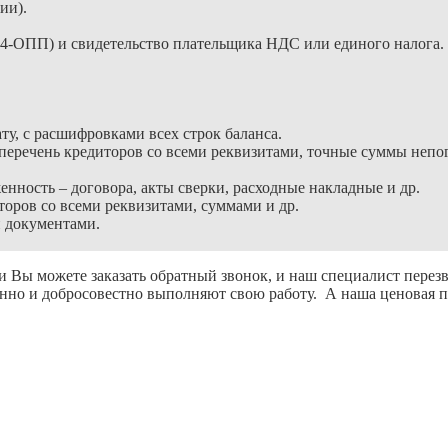
ии).
 (4-ОПП) и свидетельство плательщика НДС или единого налога.
ту, с расшифровками всех строк баланса.
– перечень кредиторов со всеми реквизитами, точные суммы неп
ность – договора, акты сверки, расходные накладные и др.
оров со всеми реквизитами, суммами и др.
 документами.
и Вы можете заказать обратный звонок, и наш специалист перез
нно и добросовестно выполняют свою работу. А наша ценовая п
ЗАКАЗАТЬ ЗВОНОК