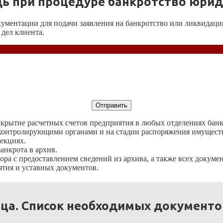
ь при процедуре банкротство юрид
кументации для подачи заявления на банкротство или ликвидац
 дел клиента.
закрытие расчетных счетов предприятия в любых отделениях бан
контролирующими органами и на стадии распоряжения имущест
пекциях.
анкрота в архив.
ора с предоставлением сведений из архива, а также всех докуме
тия и уставных документов.
ица. Список необходимых документ