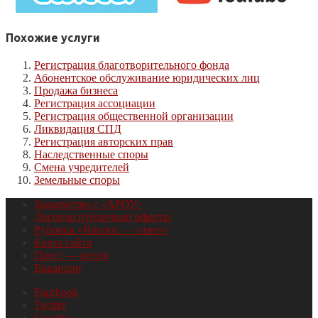
Похожие услуги
Регистрация благотворительного фонда
Абонентское обслуживание юридических лиц
Продажа бизнеса
Регистрация ассоциации
Регистрация общественной организации
Ликвидация СПД
Регистрация авторских прав
Наследственные споры
Смена учредителей
Земельные споры
Знакомство с «АРОУ»
Договор публичной оферты
Рубрика «Вопрос — ответ»
Карта сайта
Пресс — центр
Вакансии
Facebook
Twitter
Google