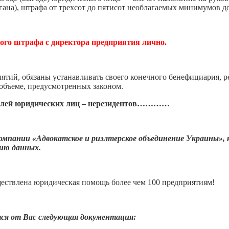
ана), штрафа от трехсот до пятисот необлагаемых минимумов до
ого штрафа с директора предприятия лично.
тий, обязаны устанавливать своего конечного бенефициария, р
 объеме, предусмотренных законом.
ителей юридических лиц – нерезидентов…………
омпании «Адвокатское и риэлтерское объединение Украины», ко
ию данных.
ествлена юридическая помощь более чем 100 предприятиям!
тся от Вас следующая документация: