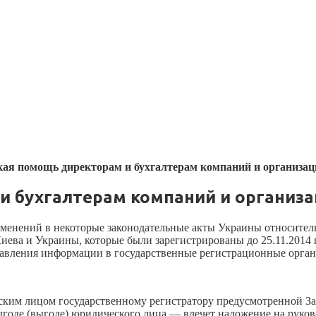
ая помощь директорам и бухгалтерам компаний и организац
 бухгалтерам компаний и организац
изменений в некоторые законодательные акты Украины относите
ва и Украины, которые были зарегистрированы до 25.11.2014 год
авления информации в государственные регистрационные орган
ским лицом государственному регистратору предусмотренной З
оде (выгоде) юридического лица — влечет наложение на руков