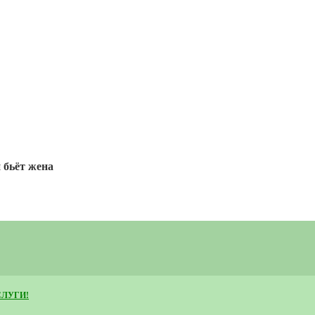
и бьёт жена
СЛУГИ!