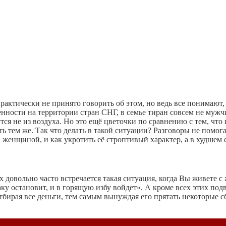
рактически не принято говорить об этом, но ведь все понимают,
нности на территории стран СНГ, в семье тиран совсем не мужчин
тся не из воздуха. Но это ещё цветочки по сравнению с тем, что
ь тем же. Так что делать в такой ситуации? Разговоры не помог
й женщиной, и как укротить её строптивый характер, а в худшем 
х довольно часто встречается такая ситуация, когда Вы живете с
аку остановит, и в горящую избу войдет». А кроме всех этих по
отбирая все деньги, тем самым вынуждая его прятать некоторые с