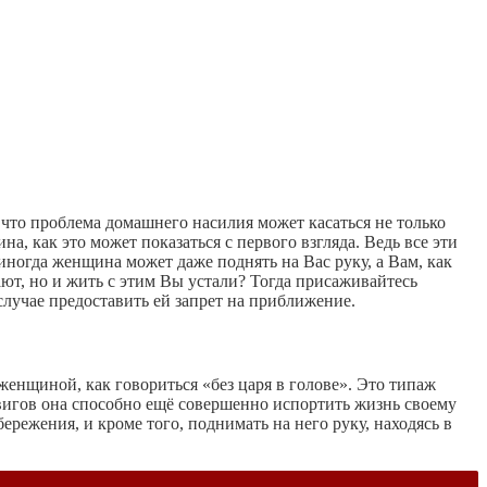
 что проблема домашнего насилия может касаться не только
а, как это может показаться с первого взгляда. Ведь все эти
 иногда женщина может даже поднять на Вас руку, а Вам, как
ают, но и жить с этим Вы устали? Тогда присаживайтесь
случае предоставить ей запрет на приближение.
 женщиной, как говориться «без царя в голове». Это типаж
двигов она способно ещё совершенно испортить жизнь своему
бережения, и кроме того, поднимать на него руку, находясь в