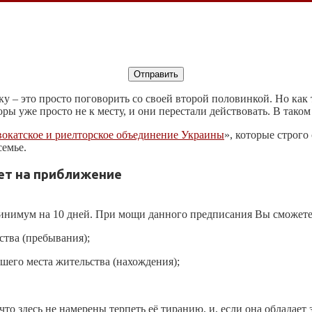
 – это просто поговорить со своей второй половинкой. Но как т
ы уже просто не к месту, и они перестали действовать. В таком 
окатское и риелторское объединение Украины
», которые строг
семье.
ет на приближение
инимум на 10 дней. При мощи данного предписания Вы сможете
ства (пребывания);
шего места жительства (нахождения);
то здесь не намерены терпеть её тиранию, и, если она обладает