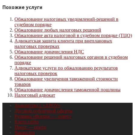
Похожие услуги
Обжалование налоговых уведомлений-решений в
судебном порядке
Обжалование любых налоговых решений
Обжалование акта налоговой в судебном порядке (ТЦО)
Адвокатская защита клиента при внеплановых
налоговых проверках
Обжалование доначисления НДС
Обжалование решений налоговых органов в судебном
порядке
Адвокатские услуги по обжалованию результатов
налоговых проверок
Обжалование увеличения таможенной стоимости
товаров
Обжалование доначисления таможенной пошлины
Налоговый адвокат
Знакомство с «АРОУ»
Договор публичной оферты
Рубрика «Вопрос — ответ»
Карта сайта
Пресс — центр
Вакансии