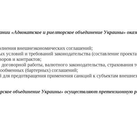
нии «Адвокатское и риелторское объединение Украины» ок
олнения внешнеэкономических соглашений;
х условий и требований законодательства (составление проекта
оров и контрактов;
 договорной работы, валютного законодательства, страхования
рообменных (бартерных) соглашений;
й для предотвращения применения санкций к субъектам внешнеэк
рское объединение Украины» осуществляют претензионную ра