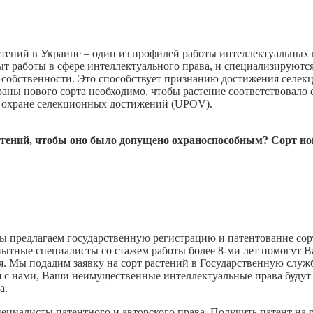
ений в Украине – один из профилей работы интеллектуальных 
работы в сфере интеллектуального права, и специализируются 
собственности. Это способствует признанию достижения селекц
аны нового сорта необходимо, чтобы растение соответствовало 
о охране селекционных достижений (UPOV).
тений, чтобы оно было допущено охраноспособным? Сорт но
ы предлагаем государственную регистрацию и патентование сор
ытные специалисты со стажем работы более 8-ми лет помогут В
 Мы подадим заявку на сорт растений в Государственную службу
ая с нами, Ваши неимущественные интеллектуальные права буду
а.
циалисты патентного и авторского права. Получить патент на 