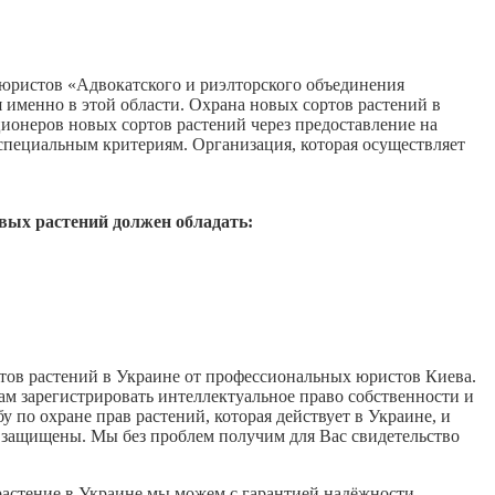
юристов «Адвокатского и риэлторского объединения
именно в этой области. Охрана новых сортов растений в
ионеров новых сортов растений через предоставление на
специальным критериям. Организация, которая осуществляет
вых растений должен обладать:
тов растений в Украине от профессиональных юристов Киева.
ам зарегистрировать интеллектуальное право собственности и
 по охране прав растений, которая действует в Украине, и
т защищены. Мы без проблем получим для Вас свидетельство
растение в Украине мы можем с гарантией надёжности.