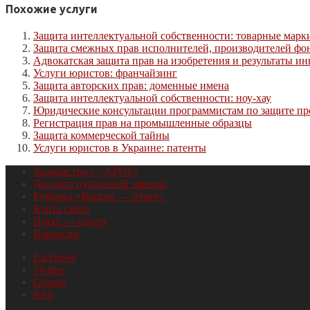
Похожие услуги
Защита интеллектуальной собственности: товарные марк
Защита смежных прав исполнителей, производителей фо
Адвокатская защита прав на изобретения и результаты и
Услуги юристов: франчайзинг
Защита авторских прав: доменные имена
Защита интеллектуальной собственности: ноу-хау
Юридические консультации программистам по защите п
Регистрация прав на промышленные образцы
Защита коммерческой тайны
Услуги юристов в Украине: патенты
Знакомство с «АРОУ»
Договор публичной оферты
Рубрика «Вопрос — ответ»
Карта сайта
Пресс — центр
Вакансии
Facebook
Twitter
Google
RSS