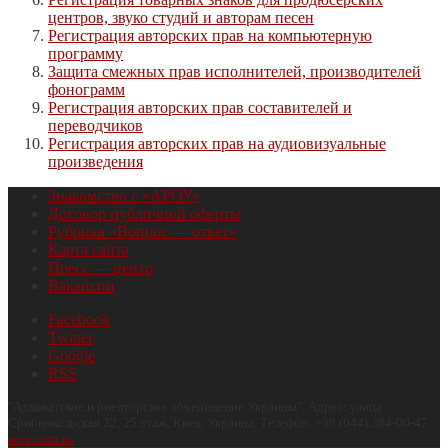
центров, звуко студий и авторам песен
Регистрация авторских прав на компьютерную
программу
Защита смежных прав исполнителей, производителей
фонограмм
Регистрация авторских прав составителей и
переводчиков
Регистрация авторских прав на аудиовизуальные
произведения
Знакомство с «АРОУ»
Договор публичной оферты
Рубрика «Вопрос — ответ»
Карта сайта
Пресс — центр
Вакансии
Facebook
Twitter
Google
RSS
"
Адвокатское и риелторское объединение Украины
", Адрес:
улица
Срибнокольская 22, 25 этаж
,
Киев
,
Украина
.
Телефон:
+38 (044) 384-00-47
.
arou.com.ua
.