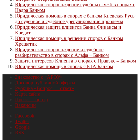
Юридическое сопровождение судебных тяжб в спорах с
Надра Банком
Юридическая помощь в спорах с банком Киевская Русь:
до судебное и судебное урегулирование проблемы
Юридическая защита клиентов Банка Финансы и
Кредит
Юридическая помощь в решении споров с Банком
Хрещатик
Юридическое сопровождение и судебное
разбирательство в спорах с Альфа – Банком
Защита интересов Клиента в спорах с Правэкс – Банком
Юридическая помощь в спорах с БТА Банком
Знакомство с «АРОУ»
Договор публичной оферты
Рубрика «Вопрос — ответ»
Карта сайта
Пресс — центр
Вакансии
Facebook
Twitter
Google
RSS