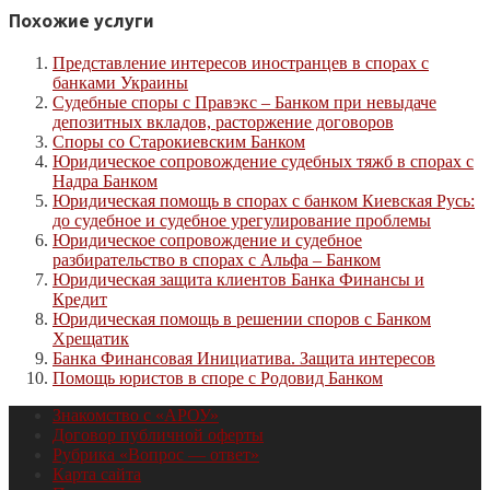
Похожие услуги
Представление интересов иностранцев в спорах с
банками Украины
Судебные споры с Правэкс – Банком при невыдаче
депозитных вкладов, расторжение договоров
Споры со Старокиевским Банком
Юридическое сопровождение судебных тяжб в спорах с
Надра Банком
Юридическая помощь в спорах с банком Киевская Русь:
до судебное и судебное урегулирование проблемы
Юридическое сопровождение и судебное
разбирательство в спорах с Альфа – Банком
Юридическая защита клиентов Банка Финансы и
Кредит
Юридическая помощь в решении споров с Банком
Хрещатик
Банка Финансовая Инициатива. Защита интересов
Помощь юристов в споре с Родовид Банком
Знакомство с «АРОУ»
Договор публичной оферты
Рубрика «Вопрос — ответ»
Карта сайта