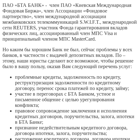
ПАО «БТА БАНК»
- член ПАО «Киевская Международная
Фондовая Биржа», член Ассоциации «Фондовое
партнерство», член международной ассоциации
межбанковских телекоммуникаций S.W.I.F.T., международной
сети REUTERS, участник Фонда гарантирования вкладов
физических лиц, ассоциированный член МПС Visa и
принципиальный членом МПС MasterCard.
Но каким бы хорошим Банк не был, сейчас проблемы у всех
банков, в частности с выдачей депозитных вкладов. По –
этому, наши юристы сделают все возможное, чтобы решение
было в вашу пользу, оказав Вам следующий перечень услуг:
проблемные кредиты, задолженность по кредиту,
реструктуризация задолженности по кредитному
договору, перенос срока платежей по кредиту, займу;
участие в переговорах с БТА Банком, устное и
письменное общение с целью урегулирования
конфликта;
правовое сопровождение заключения и исполнения
кредитных договоров, поручительства, залога, ипотеки
в БТА Банке;
признание недействительным кредитного договора,
договора ипотеки, залога, поручительства;
расторжение кредитного договора, договора ипотеки,