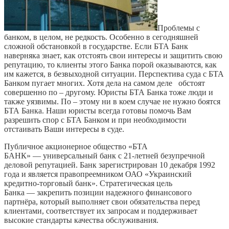
Проблемы с
банком, в целом, не редкость. Особенно в сегодняшней
сложной обстановкой в государстве. Если БТА Банк
наверняка знает, как отстоять свои интересы и защитить свою
репутацию, то клиенты этого Банка порой оказываются, как
им кажется, в безвыходной ситуации. Перспектива суда с БТА
Банком пугает многих. Хотя дела на самом деле обстоят
совершенно по – другому. Юристы БТА Банка тоже люди и
также уязвимы. По – этому ни в коем случае не нужно боятся
БТА Банка. Наши юристы всегда готовы помочь Вам
разрешить спор с БТА Банком и при необходимости
отстаивать Ваши интересы в суде.
Публичное акционерное общество «БТА
БАНК» — универсальный банк с 21-летней безупречной
деловой репутацией. Банк зарегистрирован 10 декабря 1992
года и является правопреемником ОАО «Украинский
кредитно-торговый банк». Стратегическая цель
Банка — закрепить позиции надежного финансового
партнёра, который выполняет свои обязательства перед
клиентами, соответствует их запросам и поддерживает
высокие стандарты качества обслуживания.