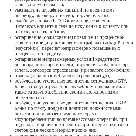
залога, поручительства;
уменьшение штрафных санкций по кредитному
договору, договору ипотеки, поручительства;
судебные споры с БТА Банком, представление
интересов клиента в суде по иску банка к клиенту или
по иску клиента к банку;
оспаривание (обжалование) повышения процентной
ставки по кредиту, начисления штрафных санкций, пени
(неустойки), пересчет неправомерно повышенных
процентов по кредиту;
оспаривание неправомерных условий кредитного
договора, договора ипотеки, поручительства, договора
залога, договоров страхования (при залоге автомобиля);
отмена (оспаривание) заочного решения суда;
возбуждение уголовных дел против сотрудников БТА
Банка за злоупотребление служебным положением, а
также за злоупотребление своими должностными
обязанностями;
возбуждение уголовных дел против сотрудников БТА
Банка по факту подделки подписей должностными
лицами под заключенными договорами,
злоупотреблениями во время кассовых операций, при
недовыдачи денежных средств, при потери средств со
счетов физических и юридических лиц;
юридическая помощь при выведении имущества из