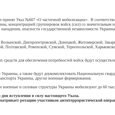
л принят Указ №607 «О частичной мобилизации». В соответствии
ины, концентрацией группировок войск (сил) со значительным 
 нападения, опасности государственной независимости Украин
Волынской, Днепропетровской, Донецкой, Житомирской, Закарп
ой, Полтавской, Ровенской, Сумской, Тернопольской, Харьковск
х средств для обеспечения потребностей войск будут осуществ
 Украины, а также будут доукомплектовать Национальную гвар
ранспорта Украины, другие военные формирования.
ие военные и силовые структуры Украины мобилизуют до 60 тыс
о дня вступления в силу настоящего Указа.
усматривает ротацию участников антитеррористической опера