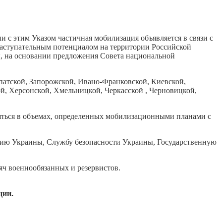
 с этим Указом частичная мобилизация объявляется в связи с
наступательным потенциалом на территории Российской
ы, на основании предложения Совета национальной
атской, Запорожской, Ивано-Франковской, Киевской,
ой, Херсонской, Хмельницкой, Черкасской , Черновицкой,
ляться в объемах, определенных мобилизационными планами с
дию Украины, Службу безопасности Украины, Государственную
яч военнообязанных и резервистов.
ции.