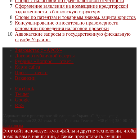
Споры с налоговой по сдаче налоговой отчетности
Оформление заявления на возмещение кредиторской
задолженности в банковскую структуру
Споры по патентам и товарным знакам, защита юристов
Консультирование относительно правомерности
оснований проведения налоговой проверки
Адвокатские запросы в государственную фискальную
службу Украины
Знакомство с «АРОУ»
Договор публичной оферты
Рубрика «Вопрос — ответ»
Карта сайта
Пресс — центр
Вакансии
Facebook
Twitter
Google
RSS
"
Адвокатское и риелторское объединение Украины
", Адрес:
улица
Срибнокольская 22, 25 этаж
,
Киев
,
Украина
.
Телефон:
+38 (044) 384-00-47
.
arou.com.ua
.
Этот сайт использует куки-файлы и другие технологии, чтобы
помочь вам в навигации, а также предоставить лучший