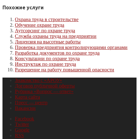
Похожие услуги
Охрана труда в строительстве
Обучение охране труда
Аутсорсинг по охране труда
Служба охраны труда на предприятии
Лицензия на высотные работы
Проверка предприятия контролирующими органами
Разработка документов по охране труда
Консультации по охране труда
Инструктаж по охране труда
Разрешение на работу повышенной опасности
Знакомство с «АРОУ»
Договор публичной оферты
Рубрика «Вопрос — ответ»
Карта сайта
Пресс — центр
Вакансии
Facebook
Twitter
Google
RSS