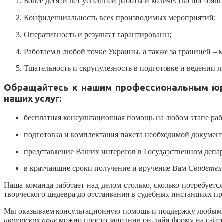
Более десяти лет успешной работы и количество постоянн
Конфиденциальность всех производимых мероприятий;
Оперативность и результат гарантированы;
Работаем в любой точке Украины, а также за границей – 
Тщательность и скрупулезность в подготовке и ведении 
Обращайтесь к нашим профессиональным юри
наших услуг:
бесплатная консультационная помощь на любом этапе раб
подготовка и комплектация пакета необходимой документ
представление Ваших интересов в Государственном депа
в кратчайшие сроки получение и вручение Вам
Свидетел
Наша команда работает над делом столько, сколько потребуетс
творческого шедевра до отстаивания в судебных инстанциях пр
Мы оказываем консультационную помощь и поддержку любым удо
авторских прав
можно просто заполнив он-лайн форму на сайте