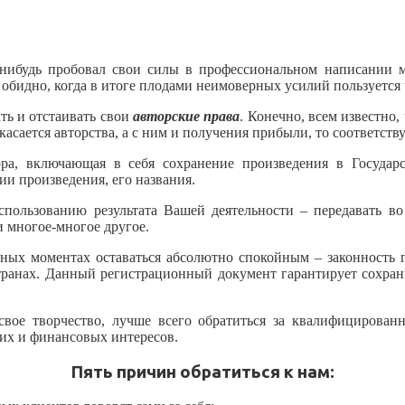
-нибудь пробовал свои силы в профессиональном написании м
 обидно, когда в итоге плодами неимоверных усилий пользуется
ть и отстаивать свои
авторские права
. Конечно, всем известно
касается авторства, а с ним и получения прибыли, то соответс
ра, включающая в себя сохранение произведения в Государс
ии произведения, его названия.
ользованию результата Вашей деятельности – передавать во 
и многое-многое другое.
ых моментах оставаться абсолютно спокойным – законность га
 странах. Данный регистрационный документ гарантирует сохра
вое творчество, лучше всего обратиться за квалифицирова
их и финансовых интересов.
Пять причин обратиться к нам: