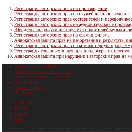
Регистрация авторских прав на произведение
Регистрация авторских прав на служебное произведение
Регистрация авторских прав составителей и переводчико
Регистрация авторских прав на аудиовизуальные произве
Юридические услуги по защите исполнителей музыки, ре
Регистрация авторских прав на съёмки фильма
Адвокатская защита прав на изобретения и результаты и
Регистрация авторских прав на компьютерную программ
Регистрация товарных знаков для продюсерских центров, 
Адвокатская защита при нарушении авторских прав на му
Знакомство с «АРОУ»
Договор публичной оферты
Рубрика «Вопрос — ответ»
Карта сайта
Пресс — центр
Вакансии
Facebook
Twitter
Google
RSS
"
Адвокатское и риелторское объединение Украины
", Адрес:
улица Срибноколь