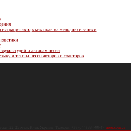
в
дения
гистрация авторских прав на мелодию и записи
нноватики
у
звуко студий и авторам песен
зыку и тексты песен авторов и соавторов
ская 22, 25 этаж
,
Киев
,
Украина
.
Телефон:
+38 (044) 384-00-47
.
arou.com.ua
.