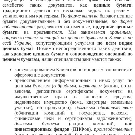
семейство таких документов, как
ценные бумаги,
традиционно делится на несколько видов, по разным
установленным критериям. По
форме выпуска
бывают ценные
бумаги документальные и без документальные;
по форме
собственности
разделяются на именные,
ордерные ценные
бумаги
, на предъявителя. Мы занимаемся
хранением,
сопровождением операций по ценным бумагам в Киеве и по
всей Украине,
сопутствующими услугами
по всем видам
ценных бумаг
. Помимо непосредственного таких действий,
как
хранение ценных бумаг и сопровождение операций по
ценным бумагам
, наши специалисты занимаются также:
консультированием Клиентов по вопросам заполнения и
оформление документов
,
предоставлением информационных и иных услуг по
ценным бумагам
(
гибридным
,
первичным
(акции, ноты,
векселя, депозитные сертификаты, документы на
имущественные права на денежные средства,
недвижимое имущество (
дома, квартиры, земельные
участки
), на продукцию),
долговым обязательствам
(
облигации компаний и государства, векселя,
финансовые чеки и сертификаты задолженностей)
,
долевым бумагам
(акции компаний,
паи
инвестиционных фондов
(
ПИФ
ов),
производственные
(право владельца ценной бумаги на покупку или