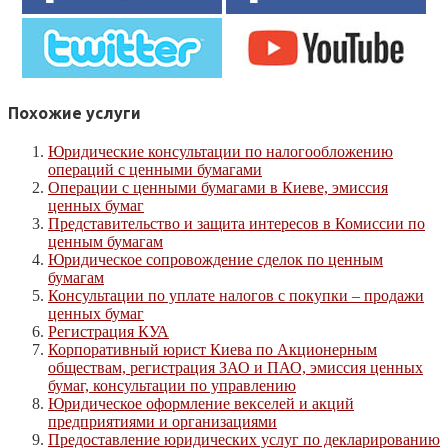
Похожие услуги
Юридические консультации по налогообложению
операций с ценными бумагами
Операции с ценными бумагами в Киеве, эмиссия
ценных бумаг
Представительство и защита интересов в Комиссии по
ценным бумагам
Юридическое сопровождение сделок по ценным
бумагам
Консультации по уплате налогов с покупки – продажи
ценных бумаг
Регистрация КУА
Корпоративный юрист Киева по Акционерным
обществам, регистрация ЗАО и ПАО, эмиссия ценных
бумаг, консультации по управлению
Юридическое оформление векселей и акций
предприятиями и организациями
Предоставление юридических услуг по декларированию