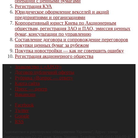
операций с ценными бумагами
Регистрация КУА
Юридическое оформление векселей и акций
предприятиями и организациями
Корпоративный юрист Киева по Акционерным
обществам, регистрация ЗАО и ПАО, эмиссия ценных
бумаг, консультации по управлению
Составление договора и сопровождение переговоров
покупки ценных бумаг за рубежом
Покупка новостройки — как не совершить ошибку
Регистрация акционерного общества
Знакомство с «АРОУ»
Договор публичной оферты
Рубрика «Вопрос — ответ»
Карта сайта
Пресс — центр
Вакансии
Facebook
Twitter
Google
RSS
"
Адвокатское и риелторское объединение Украины
", Адрес:
улица
Срибнокольская 22, 25 этаж
,
Киев
,
Украина
.
Телефон:
+38 (044) 384-00-47
.