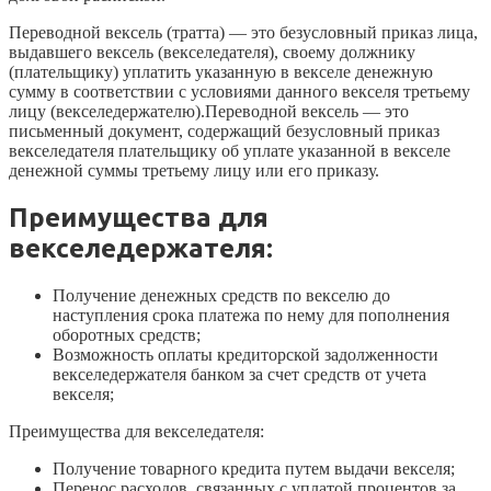
Переводной вексель (тратта) — это безусловный приказ лица,
выдавшего вексель (векселедателя), своему должнику
(плательщику) уплатить указанную в векселе денежную
сумму в соответствии с условиями данного векселя третьему
лицу (векселедержателю).Переводной вексель — это
письменный документ, содержащий безусловный приказ
векселедателя плательщику об уплате указанной в векселе
денежной суммы третьему лицу или его приказу.
Преимущества для
векселедержателя:
Получение денежных средств по векселю до
наступления срока платежа по нему для пополнения
оборотных средств;
Возможность оплаты кредиторской задолженности
векселедержателя банком за счет средств от учета
векселя;
Преимущества для векселедателя:
Получение товарного кредита путем выдачи векселя;
Перенос расходов, связанных с уплатой процентов за