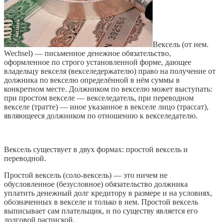
Вексель (от нем.
Wechsel
) — письменное денежное обязательство,
оформленное по строго установленной форме, дающее
владельцу векселя (векселедержателю) право на получение от
должника по векселю определённой в нём суммы в
конкретном месте. Должником по векселю может выступать:
при простом векселе — векселедатель, при переводном
векселе (тратте) — иное указанное в векселе лицо (трассат),
являющееся должником по отношению к векселедателю.
Вексель существует в двух формах: простой вексель и
переводной.
Простой вексель (соло-вексель) — это ничем не
обусловленное (безусловное) обязательство должника
уплатить денежный долг кредитору в размере и на условиях,
обозначенных в векселе и только в нем. Простой вексель
выписывает сам плательщик, и по существу является его
долговой распиской.