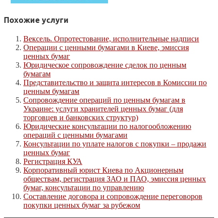
Похожие услуги
Вексель. Опротестование, исполнительные надписи
Операции с ценными бумагами в Киеве, эмиссия
ценных бумаг
Юридическое сопровождение сделок по ценным
бумагам
Представительство и защита интересов в Комиссии по
ценным бумагам
Сопровождение операций по ценным бумагам в
Украине: услуги хранителей ценных бумаг (для
торговцев и банковских структур)
Юридические консультации по налогообложению
операций с ценными бумагами
Консультации по уплате налогов с покупки – продажи
ценных бумаг
Регистрация КУА
Корпоративный юрист Киева по Акционерным
обществам, регистрация ЗАО и ПАО, эмиссия ценных
бумаг, консультации по управлению
Составление договора и сопровождение переговоров
покупки ценных бумаг за рубежом