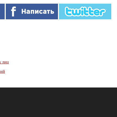
х лиц
ний