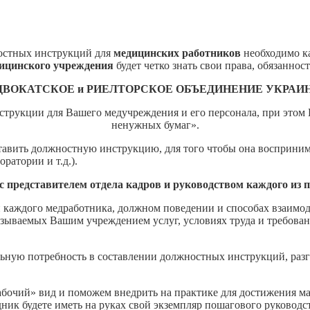
остных инструкций для
медицинских работников
необходимо к
дицинского учреждения
будет четко знать свои права, обязанно
ДВОКАТСКОЕ и РИЕЛТОРСКОЕ ОБЪЕДИНЕНИЕ УКРАИ
струкции для Вашего медучреждения и его персонала, при этом
ненужных бумаг».
ставить должностную инструкцию, для того чтобы она восприни
ратории и т.д.).
с представителем отдела кадров и руководством каждого из п
каждого медработника, должном поведении и способах взаимоде
азываемых Вашим учреждением услуг, условиях труда и требова
ьную потребность в составлении должностных инструкций, разг
абочий» вид и поможем внедрить на практике для достижения м
дник будете иметь на руках свой экземпляр пошагового руководс