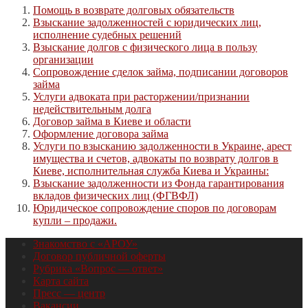
Помощь в возврате долговых обязательств
Взыскание задолженностей с юридических лиц,
исполнение судебных решений
Взыскание долгов с физического лица в пользу
организации
Сопровождение сделок займа, подписании договоров
займа
Услуги адвоката при расторжении/признании
недействительным долга
Договор займа в Киеве и области
Оформление договора займа
Услуги по взысканию задолженности в Украине, арест
имущества и счетов, адвокаты по возврату долгов в
Киеве, исполнительная служба Киева и Украины:
Взыскание задолженности из Фонда гарантирования
вкладов физических лиц (ФГВФЛ)
Юридическое сопровождение споров по договорам
купли – продажи.
Знакомство с «АРОУ»
Договор публичной оферты
Рубрика «Вопрос — ответ»
Карта сайта
Пресс — центр
Вакансии