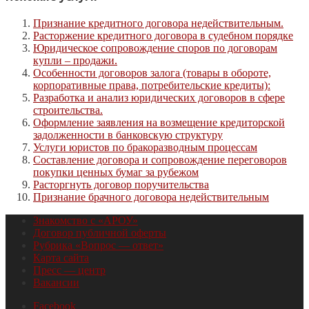
Признание кредитного договора недействительным.
Расторжение кредитного договора в судебном порядке
Юридическое сопровождение споров по договорам
купли – продажи.
Особенности договоров залога (товары в обороте,
корпоративные права, потребительские кредиты):
Разработка и анализ юридических договоров в сфере
строительства.
Оформление заявления на возмещение кредиторской
задолженности в банковскую структуру
Услуги юристов по бракоразводным процессам
Составление договора и сопровождение переговоров
покупки ценных бумаг за рубежом
Расторгнуть договор поручительства
Признание брачного договора недействительным
Знакомство с «АРОУ»
Договор публичной оферты
Рубрика «Вопрос — ответ»
Карта сайта
Пресс — центр
Вакансии
Facebook