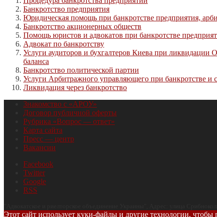
Процедура банкротства предприятий
Банкротство предприятия
Юридическая помощь при банкротстве предприятия, ар
Банкротство акционерных обществ
Помощь юристов и адвокатов при банкротстве предприят
Адвокат по банкротству
Услуги аудиторов и бухгалтеров Киева при ликвидации 
баланса
Банкротство политической партии
Услуги Арбитражного управляющего при банкротстве и 
Ликвидация через банкротство
Знакомство с «АРОУ»
Договор публичной оферты
Рубрика «Вопрос — ответ»
Карта сайта
Пресс — центр
Вакансии
Facebook
Twitter
Google
RSS
"
Адвокатское и риелторское объединение Украины
", Адрес:
улица Срибноколь
Этот сайт использует куки-файлы и другие технологии, чтобы 