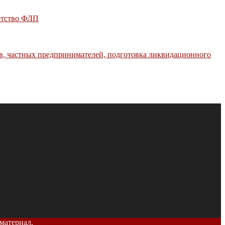
отство ФЛП
в, частных предпринимателей, подготовка ликвидационного
материал.
Принять