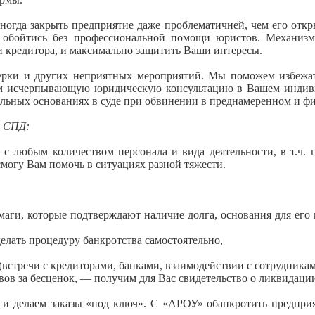
ногда закрыть предприятие даже проблематичней, чем его откр
е обойтись без профессиональной помощи юристов. Механизм
 кредитора, и максимально защитить Ваши интересы.
ерки и других неприятных мероприятий. Мы поможем избежат
ам исчерпывающую юридическую консультацию в Вашем индиви
льных основаниях в суде при обвинении в преднамеренном и фи
м СПД:
с любым количеством персонала и вида деятельности, в т.ч.
смогу Вам помочь в ситуациях разной тяжести.
умаги, которые подтверждают наличие долга, основания для его 
делать процедуру банкротства самостоятельно,
встречи с кредиторами, банками, взаимодействии с сотрудникам
вов за бесценок, — получим для Вас свидетельство о ликвидаци
и делаем заказы «под ключ». С «АРОУ» обанкротить предпри