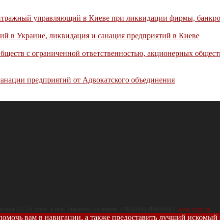
битражный управляющий в Киеве при ликвидации фирмы, банкр
ий в Украине, ликвидация и санация предприятий в Киеве
Обществ с ограниченной ответственностью, акционерных общест
санации предприятий от Адвокатского объединения
ская 22, 25 этаж
,
Киев
,
Украина
.
Телефон:
+38 (044) 384-00-47
.
arou.com.ua
.
помочь вам в навигации, а также предоставить лучший искомый 