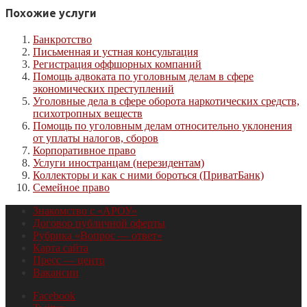
Похожие услуги
Банкротство
Письменная и устная консультация
Регистрация оффшорных компаний
Помощь адвоката по уголовным делам в сфере
экономических преступлений
Уголовные дела в сфере оборота наркотических средств,
психотропных веществ
Помощь по уголовным делам относительно уклонения
от уплаты налогов, сборов
Корпоративное право
Услуги иностранцам (нерезидентам)
Коллекторы и как с ними бороться (ПриватБанк)
Семейное право
Знакомство с «АРОУ»
Договор публичной оферты
Рубрика «Вопрос — ответ»
Карта сайта
Пресс — центр
Вакансии
Facebook