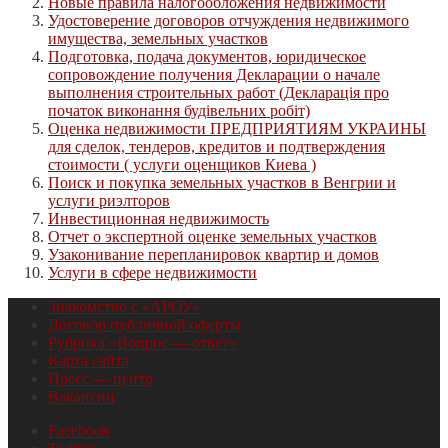
Новые правила налогообложения недвижимости
Удостоверение договоров отчуждения недвижимого
имущества, земельных участков
Подготовка, подача документов, юридическое
сопровождение получения Декларации о начале
выполнения строительных работ (Декларація про
початок виконання будівельних робіт)
Оценка недвижимости ПРЕДПРИЯТИЯМ УКРАИНЫ
для сделок, тендеров, кредитов и подтверждения
стоимости ( услуги оценщиков Киева )
Поиск и покупка земельных участков в Венгрии и
услуги риэлторов
Инвестиционная недвижимость
Отчет о экспертной оценке земельных участков
Узаконивание перепланировок квартир и домов
Услуги в сфере недвижимости
Знакомство с «АРОУ»
Договор публичной оферты
Рубрика «Вопрос — ответ»
Карта сайта
Пресс — центр
Вакансии
Facebook