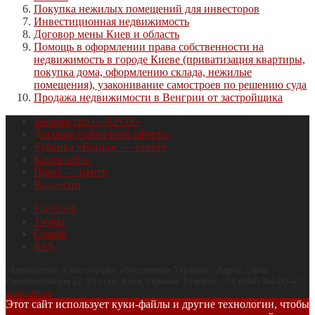
Покупка нежилых помещений для инвесторов
Инвестиционная недвижимость
Договор мены Киев и область
Помощь в оформлении права собственности на
недвижимость в городе Киеве (приватизация квартиры,
покупка дома, оформлению склада, нежилые
помещения), узаконивание самостроев по решению суда
Продажа недвижимости в Венгрии от застройщика
Знакомство с «АРОУ»
Договор публичной оферты
Рубрика «Вопрос — ответ»
Карта сайта
Пресс — центр
Вакансии
Facebook
Twitter
Google
RSS
"
Адвокатское и риелторское объединение Украины
", Адрес:
улица
Срибнокольская 22, 25 этаж
,
Киев
,
Украина
.
Телефон:
+38 (044) 384-00-47
.
arou.com.ua
.
Этот сайт использует куки-файлы и другие технологии, чтобы