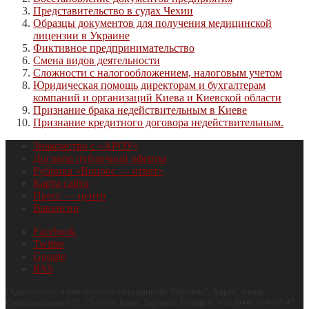
Представительство в судах Чехии
Образцы документов для получения медицинской
лицензии в Украине
Фиктивное предпринимательство
Смена видов деятельности
Сложности с налогообложением, налоговым учетом
Юридическая помощь директорам и бухгалтерам
компаний и организаций Киева и Киевской области
Признание брака недействительным в Киеве
Признание кредитного договора недействительным.
Знакомство с «АРОУ»
Договор публичной оферты
Рубрика «Вопрос — ответ»
Карта сайта
Пресс — центр
Вакансии
Facebook
Twitter
Google
RSS
"
Адвокатское и риелторское объединение Украины
", Адрес:
улица
Срибнокольская 22, 25 этаж
,
Киев
,
Украина
.
Телефон:
+38 (044) 384-00-47
.