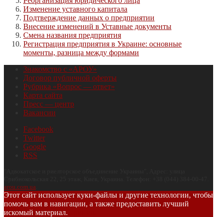
Реорганизация юридического лица
Изменение уставного капитала
Подтверждение данных о предприятии
Внесение изменений в Уставные документы
Смена названия предприятия
Регистрация предприятия в Украине: основные
моменты, разница между формами
Знакомство с «АРОУ»
Договор публичной оферты
Рубрика «Вопрос — ответ»
Карта сайта
Пресс — центр
Вакансии
Facebook
Twitter
Google
RSS
"
Адвокатское и риелторское объединение Украины
", Адрес:
улица
Срибнокольская 22, 25 этаж
,
Киев
,
Украина
.
Телефон:
+38 (044) 384-00-47
.
arou.com.ua
.
Этот сайт использует куки-файлы и другие технологии, чтобы
помочь вам в навигации, а также предоставить лучший
искомый материал.
Принять