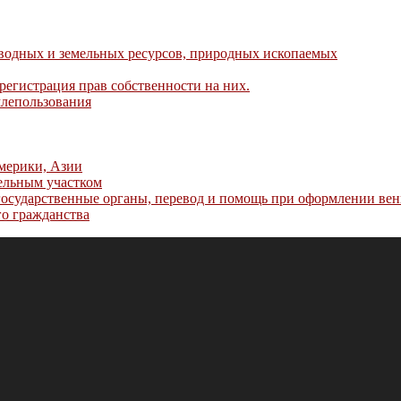
водных и земельных ресурсов, природных ископаемых
егистрация прав собственности на них.
млепользования
мерики, Азии
ельным участком
государственные органы, перевод и помощь при оформлении венг
го гражданства