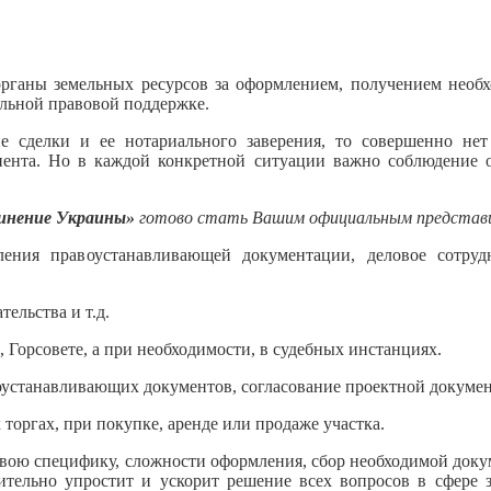
рганы земельных ресурсов за оформлением, получением необ
льной правовой поддержке.
 сделки и ее нотариального заверения, то совершенно не
лиента. Но в каждой конкретной ситуации важно соблюдение 
динение Украины»
готово стать Вашим официальным представит
ния правоустанавливающей документации, деловое сотрудни
ельства и т.д.
 Горсовете, а при необходимости, в судебных инстанциях.
оустанавливающих документов, согласование проектной документ
торгах, при покупке, аренде или продаже участка.
 свою специфику, сложности оформления, сбор необходимой доку
тельно упростит и ускорит решение всех вопросов в сфере