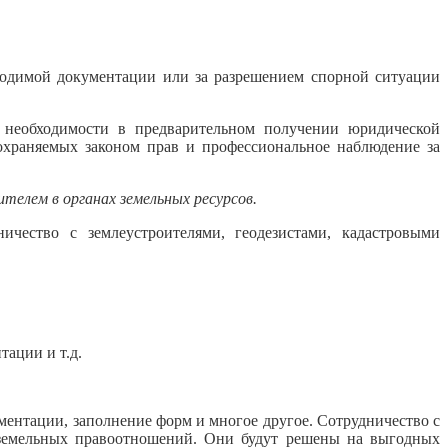
ходимой документации или за разрешением спорной ситуации
т необходимости в предварительном получении юридической
охраняемых законом прав и профессиональное наблюдение за
елем в органах земельных ресурсов.
чество с землеустроителями, геодезистами, кадастровыми
ации и т.д.
ментации, заполнение форм и многое другое. Сотрудничество с
 земельных правоотношений. Они будут решены на выгодных