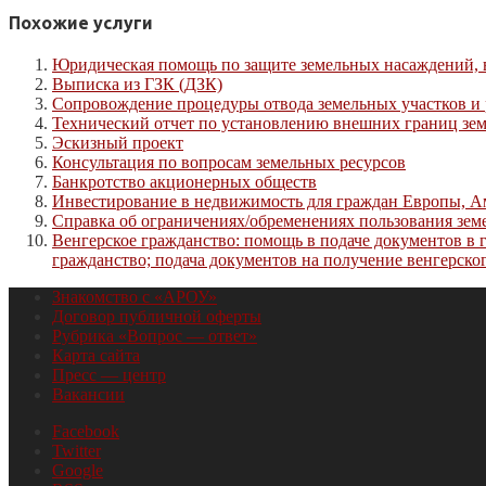
Похожие услуги
Юридическая помощь по защите земельных насаждений, 
Выписка из ГЗК (ДЗК)
Сопровождение процедуры отвода земельных участков и р
Технический отчет по установлению внешних границ зе
Эскизный проект
Консультация по вопросам земельных ресурсов
Банкротство акционерных обществ
Инвестирование в недвижимость для граждан Европы, А
Справка об ограничениях/обременениях пользования зем
Венгерское гражданство: помощь в подаче документов в 
гражданство; подача документов на получение венгерско
Знакомство с «АРОУ»
Договор публичной оферты
Рубрика «Вопрос — ответ»
Карта сайта
Пресс — центр
Вакансии
Facebook
Twitter
Google