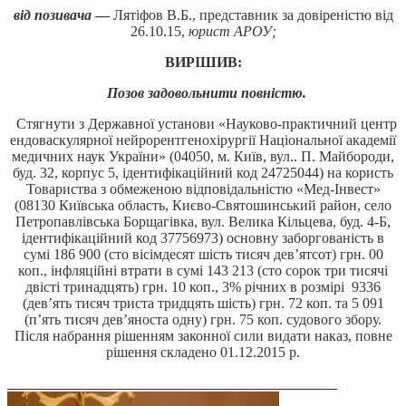
від позивача
—
Лятіфов В.Б., представник за довіреністю від
26.10.15,
юрист АРОУ;
ВИРІШИВ:
Позов задовольнити повністю.
Стягнути з Державної установи «Науково-практичний центр
ендоваскулярної нейрорентгенохірургії Національної академії
медичних наук України» (04050, м. Київ, вул.. П. Майбороди,
буд. 32, корпус 5, ідентифікаційний код 24725044) на користь
Товариства з обмеженою відповідальністю «Мед-Інвест»
(08130 Київська область, Києво-Святошинський район, село
Петропавлівська Борщагівка, вул. Велика Кільцева, буд. 4-Б,
ідентифікаційний код 37756973) основну заборгованість в
сумі 186 900 (сто вісімдесят шість тисяч дев’ятсот) грн. 00
коп., інфляційні втрати в сумі 143 213 (сто сорок три тисячі
двісті тринадцять) грн. 10 коп., 3% річних в розмірі 9336
(дев’ять тисяч триста тридцять шість) грн. 72 коп. та 5 091
(п’ять тисяч дев’яноста одну) грн. 75 коп. судового збору.
Після набрання рішенням законної сили видати наказ, повне
рішення складено 01.12.2015 р.