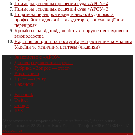
Примеры успешных решений суда «АРОУ» 4
Примеры успешных решений суда «АРОУ» 3
Податкові перевірки юридичних осіб: допомога
професійних адвокатів та аудиторів, консультації при
перевірках
Кримінальна відповідальність за порушення трудового
законодавства
Надання юридичних послуг фармацевтичним компаніям
України та медичним центрам (лікарням)
Знакомство с «АРОУ»
Договор публичной оферты
Рубрика «Вопрос — ответ»
Карта сайта
Пресс — центр
Вакансии
Facebook
Twitter
Google
RSS
"
Адвокатское и риелторское объединение Украины
", Адрес:
улица
Срибнокольская 22, 25 этаж
,
Киев
,
Украина
.
Телефон:
+38 (044) 384-00-47
.
arou.com.ua
.