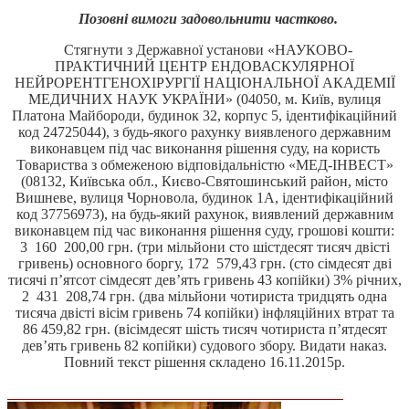
Позовні вимоги задовольнити частково.
Стягнути з Державної установи «НАУКОВО-
ПРАКТИЧНИЙ ЦЕНТР ЕНДОВАСКУЛЯРНОЇ
НЕЙРОРЕНТГЕНОХІРУРГІЇ НАЦІОНАЛЬНОЇ АКАДЕМІЇ
МЕДИЧНИХ НАУК УКРАЇНИ» (04050, м. Київ, вулиця
Платона Майбороди, будинок 32, корпус 5, ідентифікаційний
код 24725044), з будь-якого рахунку виявленого державним
виконавцем під час виконання рішення суду, на користь
Товариства з обмеженою відповідальністю «МЕД-ІНВЕСТ»
(08132, Київська обл., Києво-Святошинський район, місто
Вишневе, вулиця Чорновола, будинок 1А, ідентифікаційний
код 37756973), на будь-який рахунок, виявлений державним
виконавцем під час виконання рішення суду, грошові кошти:
3 160 200,00 грн. (три мільйони сто шістдесят тисяч двісті
гривень) основного боргу, 172 579,43 грн. (сто сімдесят дві
тисячі п’ятсот сімдесят дев’ять гривень 43 копійки) 3% річних,
2 431 208,74 грн. (два мільйони чотириста тридцять одна
тисяча двісті вісім гривень 74 копійки) інфляційних втрат та
86 459,82 грн. (вісімдесят шість тисяч чотириста п’ятдесят
дев’ять гривень 82 копійки) судового збору. Видати наказ.
Повний текст рішення складено 16.11.2015р.