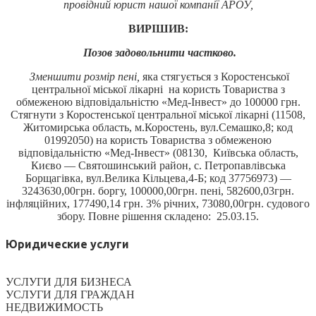
провідний юрист нашої компанії АРОУ,
ВИРІШИВ:
Позов задовольнити частково.
Зменшити розмір пені,
яка стягується з Коростенської
центральної міської лікарні на користь Товариства з
обмеженою відповідальністю «Мед-Інвест» до 100000 грн.
Стягнути з Коростенської центральної міської лікарні (11508,
Житомирська область, м.Коростень, вул.Семашко,8; код
01992050) на користь Товариства з обмеженою
відповідальністю «Мед-Інвест» (08130, Київська область,
Києво — Святошинський район, с. Петропавлівська
Борщагівка, вул.Велика Кільцева,4-Б; код 37756973) —
3243630,00грн. боргу, 100000,00грн. пені, 582600,03грн.
інфляційних, 177490,14 грн. 3% річних, 73080,00грн. судового
збору. Повне рішення складено: 25.03.15.
Юридические услуги
УСЛУГИ ДЛЯ БИЗНЕСА
УСЛУГИ ДЛЯ ГРАЖДАН
НЕДВИЖИМОСТЬ