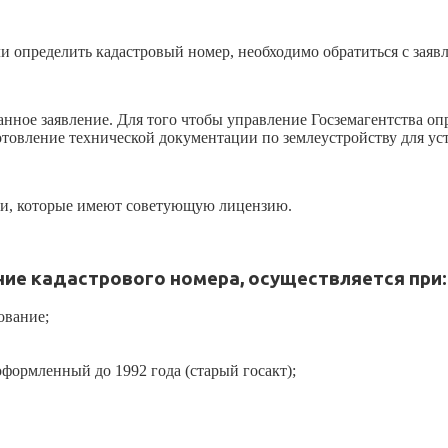
и определить кадастровый номер, необходимо обратиться с заяв
нное заявление. Для того чтобы управление Госземагентства опр
отовление технической документации по землеустройству для уст
ии, которые имеют советующую лицензию.
ие кадастрового номера, осуществляется при:
ование;
формленный до 1992 года (старый госакт);