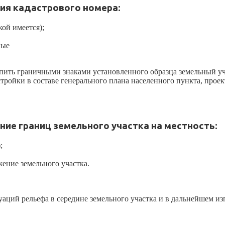
ия кадастрового номера:
кой имеется);
ные
епить граничными знаками установленного образца земельный уч
ойки в составе генерального плана населенного пункта, проект
ие границ земельного участка на местность:
;
жение земельного участка.
уаций рельефа в середине земельного участка и в дальнейшем и