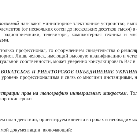
росхемой
называют миниатюрное электронное устройство, вып
лементов (от нескольких сотен до нескольких десятков тысяч) 
– радиоприемники, телевизоры, компьютерная техника и мн
ным.
 только профессионал, то оформлением свидетельства
о
регист
юрист. Лишь человек, имеющий высокую квалификацию и четкое п
альной собственности, может уверенно консультировать Вас в 
ДВОКАТСКОЕ И РИЕЛТОРСКОЕ ОБЪЕДИНЕНИЕ УКРАИН
ый уровень профессионализма и связь со многими инстанциями,
гистрации прав на топографию интегральных микросхем
.
Тол
короткие сроки.
м план действий, ориентируем клиента в сроках и необходимых
имой документации, включающий: