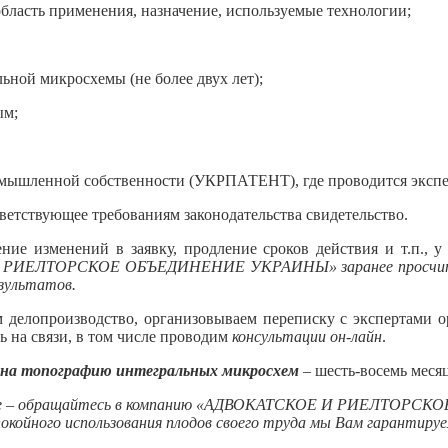
область применения, назначение, используемые технологии;
ьной микросхемы (не более двух лет);
ым;
мышленной собственности (УКРПАТЕНТ), где проводится экспер
ветствующее требованиям законодательства свидетельство.
ение изменений в заявку, продление сроков действия и т.п.,
 РИЕЛТОРСКОЕ ОБЪЕДИНЕНИЕ УКРАИНЫ» заранее просчитыва
зультатов.
 делопроизводство, организовываем переписку с экспертами о
ь на связи, в том числе проводим
консультации он-лайн
.
в на топографию интегральных микросхем
– шесть-восемь месяц
ьтате – обращайтесь в компанию «АДВОКАТСКОЕ И РИЕЛТО
покойного использования плодов своего труда мы Вам гарантируе