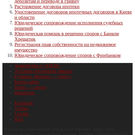
депозитам и переводе в гривну
Расторжение договора ипотеки
Удостоверение договоров ипотечных договоров в Киеве
и области
Юридическое сопровождение исполнения судебных
решений
Юридическая помощь в решении споров с Банком
Хрещатик
Регистрация прав собственности на недвижимое
имущество
Юридическое сопровождение споров с Финбанком
Знакомство с «АРОУ»
Договор публичной оферты
Рубрика «Вопрос — ответ»
Карта сайта
Пресс — центр
Вакансии
Facebook
Twitter
Google
RSS
"
Адвокатское и риелторское объединение Украины
", Адрес:
улица
Срибнокольская 22, 25 этаж
,
Киев
,
Украина
.
Телефон:
+38 (044) 384-00-47
.