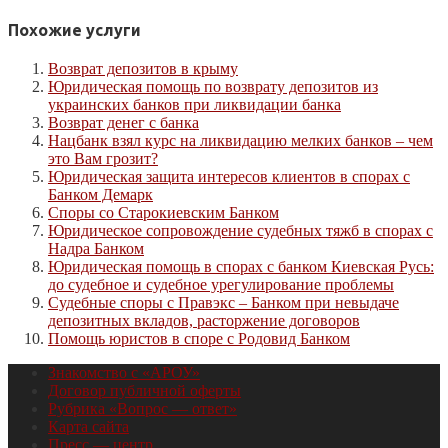
Похожие услуги
Возврат депозитов в крыму
Юридическая помощь по возврату депозитов из
украинских банков при ликвидации банка
Возврат денег с банка
Нацбанк взял курс на ликвидацию мелких банков – чем
это Вам грозит?
Юридическая защита интересов клиентов в спорах с
Банком Демарк
Споры со Старокиевским Банком
Юридическое сопровождение судебных тяжб в спорах с
Надра Банком
Юридическая помощь в спорах с банком Киевская Русь:
до судебное и судебное урегулирование проблемы
Судебные споры с Правэкс – Банком при невыдаче
депозитных вкладов, расторжение договоров
Помощь юристов в споре с Родовид Банком
Знакомство с «АРОУ»
Договор публичной оферты
Рубрика «Вопрос — ответ»
Карта сайта
Пресс — центр