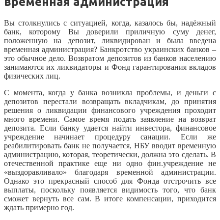
временная администрация
Вы столкнулись с ситуацией, когда, казалось бы, надёжный
банк, которому Вы доверили приличную суму денег,
положенную на депозит, ликвидирован и была введена
временная администрация? Банкротство украинских банков –
это обычное дело. Возвратом депозитов из банков населению
занимаются их ликвидаторы и Фонд гарантирования вкладов
физических лиц.
С момента, когда у банка возникла проблемы, и деньги с
депозитов перестали возвращать вкладчикам, до принятия
решения о ликвидации финансового учреждения проходит
много времени. Самое время подать заявление на возврат
депозита. Если банку удается найти инвестора, финансовое
учреждение начинает процедуру санации. Если же
реабилитировать банк не получается, НБУ вводит временную
администрацию, которая, теоретически, должна это сделать. В
отечественной практике еще ни одно фин.учреждение не
«выздоравливало» благодаря временной администрации.
Однако это прекрасный способ для Фонда отстрочить все
выплаты, поскольку появляется видимость того, что банк
сможет вернуть все сам. В итоге компенсации, приходится
ждать примерно год.