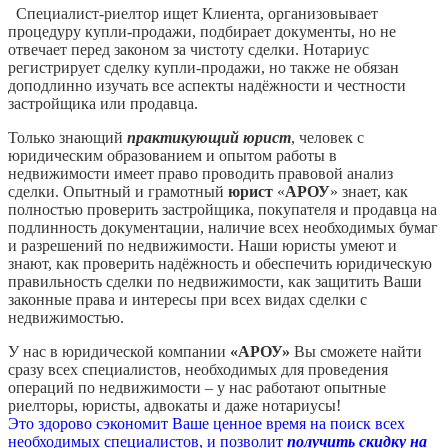
Специалист-риелтор ищет Клиента, организовывает
процедуру купли-продажи, подбирает документы, но не
отвечает перед законом за чистоту сделки. Нотариус
регистрирует сделку купли-продажи, но также не обязан
доподлинно изучать все аспекты надёжности и честности
застройщика или продавца.
Только знающий
практикующий юрист
, человек с
юридическим образованием и опытом работы в
недвижимости имеет право проводить правовой анализ
сделки. Опытный и грамотный
юрист
«
АРОУ
» знает, как
полностью проверить застройщика, покупателя и продавца на
подлинность документации, наличие всех необходимых бумаг
и разрешений по недвижимости. Наши юристы умеют и
знают, как проверить надёжность и обеспечить юридическую
правильность сделки по недвижимости, как защитить Ваши
законные права и интересы при всех видах сделки с
недвижимостью.
У нас в юридической компании
«АРОУ»
Вы сможете найти
сразу всех специалистов, необходимых для проведения
операций по недвижимости – у нас работают опытные
риелторы, юристы, адвокаты и даже нотариусы!
Это здорово сэкономит Ваше ценное время на поиск всех
необходимых специалистов, и позволит
получить скидку на