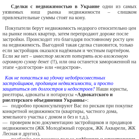
Сделки с недвижимостью в Украине
одни из самых
уязвимых ниш рынка недвижимости – слишком
привлекательные суммы стоят на кону.
Покупатели берут недвижимость недорого относительно цен
на рынке новых квартир, затем перепродают дороже после
застройки. Происходит это благодаря постоянному росту цен
на недвижимость. Выгодной такая сделка становится, только
если застройщик оказался надёжным и честным партнёром.
Если же нет –
инвестор может потерять всю вложенную
огромную сумму дене
г (!!), или она останется замороженной на
этапе «долгостроя» или «недостроя».
Как не попасться на удочку недобросовестных
застройщиков, продавцов недвижимости, и просто
защититься от долгостроя и недостроев?
Наши юристы,
риелторы, адвокаты и нотариусы «
Адвокатского и
риелтерского объединения Украины
»:
— подробно проконсультируют Вас по рискам при покупке
конкретной недвижимости (квартиры, частного дома,
земельного участка с домом и без и т.д.),
— проверим всю документацию застройщиков и продавцов
недвижимости (ЖК Молодёжный городок, ЖК Акварели, ЖК
Лесная и других),