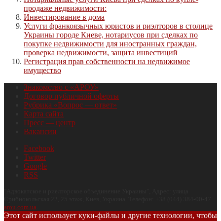
продаже недвижимости:
Инвестирование в дома
Услуги франкоязычных юристов и риэлторов в столице
Украины городе Киеве, нотариусов при сделках по
покупке недвижимости для иностранных граждан,
проверка недвижимости, защита инвестиций
Регистрация прав собственности на недвижимое
имущество
Знакомство с «АРОУ»
Договор публичной оферты
Рубрика «Вопрос — ответ»
Карта сайта
Пресс — центр
Вакансии
Facebook
Twitter
Google
RSS
"
Адвокатское и риелторское объединение Украины
", Адрес:
улица
Срибнокольская 22, 25 этаж
,
Киев
,
Украина
.
Телефон:
+38 (044) 384-00-47
.
arou.com.ua
.
Этот сайт использует куки-файлы и другие технологии, чтобы