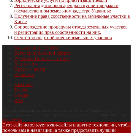
Юридические услуги по приватизации земли
Регистрация договоров аренды и купли-продажи в
государственном земельном кадастре Украины:
Получение права собственности на земельные участки в
Киеве
Сопровождение процедуры отвода земельных участков
и регистрация прав собственности на них.
Отчет о экспертной оценке земельных участков
Знакомство с «АРОУ»
Договор публичной оферты
Рубрика «Вопрос — ответ»
Карта сайта
Пресс — центр
Вакансии
Facebook
Twitter
Google
RSS
"
Адвокатское и риелторское объединение Украины
", Адрес:
улица
Срибнокольская 22, 25 этаж
,
Киев
,
Украина
.
Телефон:
+38 (044) 384-00-47
.
arou.com.ua
.
Этот сайт использует куки-файлы и другие технологии, чтобы
помочь вам в навигации, а также предоставить лучший