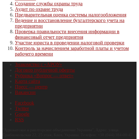
Создание службы охраны труда
Аудит по охране труда
Предварительная оценка системы налогообложения
Ведение и восстановление бухгалтерского учета на
предприятии
Проверка правильности внесения информации в
финансовый отчет предприятия
Участие юриста в проведении налоговой проверки
Контроль за начислением заработной платы и учетом
рабочего времени
Знакомство с «АРОУ»
Договор публичной оферты
Рубрика «Вопрос — ответ»
Карта сайта
Пресс — центр
Вакансии
Facebook
Twitter
Google
RSS
"
Адвокатское и риелторское объединение Украины
", Адрес:
улица
Срибнокольская 22, 25 этаж
,
Киев
,
Украина
.
Телефон:
+38 (044) 384-00-47
.