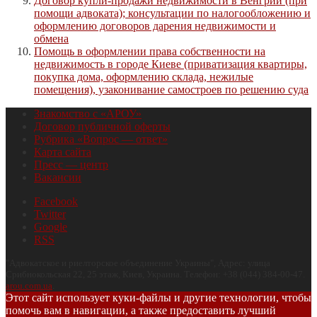
Договор купли-продажи недвижимости в Венгрии (при
помощи адвоката); консультации по налогообложению и
оформлению договоров дарения недвижимости и
обмена
Помощь в оформлении права собственности на
недвижимость в городе Киеве (приватизация квартиры,
покупка дома, оформлению склада, нежилые
помещения), узаконивание самостроев по решению суда
Знакомство с «АРОУ»
Договор публичной оферты
Рубрика «Вопрос — ответ»
Карта сайта
Пресс — центр
Вакансии
Facebook
Twitter
Google
RSS
"
Адвокатское и риелторское объединение Украины
", Адрес:
улица
Срибнокольская 22, 25 этаж
,
Киев
,
Украина
.
Телефон:
+38 (044) 384-00-47
.
arou.com.ua
.
Этот сайт использует куки-файлы и другие технологии, чтобы
помочь вам в навигации, а также предоставить лучший