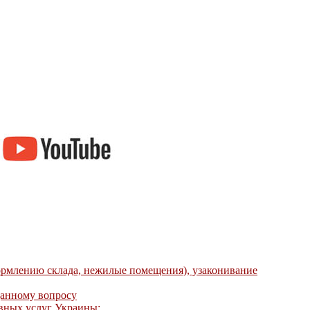
ормлению склада, нежилые помещения), узаконивание
данному вопросу
ивных услуг Украины: