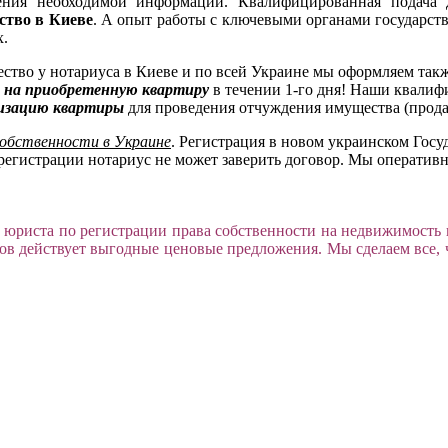
чения необходимой информации. Квалифицированная подача
ство в Киеве
. А опыт работы с ключевыми органами государств
х.
тво у нотариуса в Киеве и по всей Украине мы оформляем так
и на приобретенную квартиру
в течении 1-го дня! Наши квали
изацию квартиры
для проведения отчуждения имущества (продажи
собственности в Украине
. Регистрация в новом украинском Гос
й регистрации нотариус не может заверить договор. Мы операти
 юриста по регистрации права собственности на недвижимость
ов действует выгодные ценовые предложения. Мы сделаем все, ч