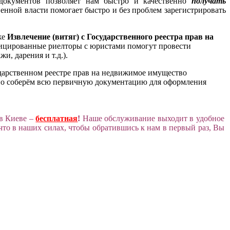
 документов позволяет нам быстро и качественно
получать
енной власти помогает быстро и без проблем зарегистрировать
же
Извлечение (витяг) с Государственного реестра прав на
фицированные риелторы с юристами помогут провести
, дарения и т.д.).
ударственном реестре прав на недвижимое имущество
вно соберём всю первичную документацию для оформления
 в Киеве –
бесплатная
!
Наше обслуживание выходит в удобное
то в наших силах, чтобы обратившись к нам в первый раз, Вы