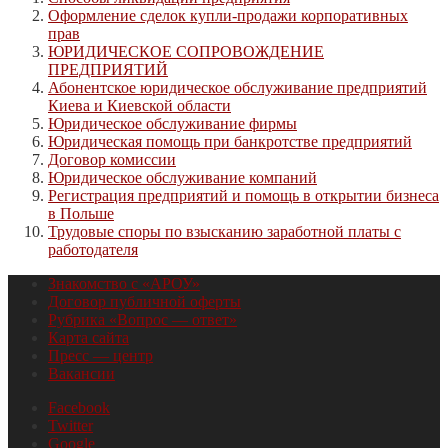
Оформление сделок купли-продажи корпоративных
прав
ЮРИДИЧЕСКОЕ СОПРОВОЖДЕНИЕ
ПРЕДПРИЯТИЙ
Абонентское юридическое обслуживание предприятий
Киева и Киевской области
Юридическое обслуживание фирмы
Юридическая помощь при банкротстве предприятий
Договор комиссии
Юридическое обслуживание компаний
Регистрация предприятий и помощь в открытии бизнеса
в Польше
Трудовые споры по взысканию заработной платы с
работодателя
Знакомство с «АРОУ»
Договор публичной оферты
Рубрика «Вопрос — ответ»
Карта сайта
Пресс — центр
Вакансии
Facebook
Twitter
Google