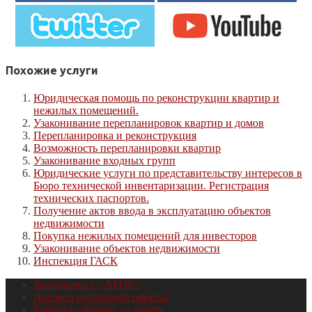
Похожие услуги
Юридическая помощь по реконструкции квартир и
нежилых помещений.
Узаконивание перепланировок квартир и домов
Перепланировка и реконструкция
Возможность перепланировки квартир
Узаконивание входных групп
Юридические услуги по представительству интересов в
Бюро технической инвентаризации. Регистрация
технических паспортов.
Получение актов ввода в эксплуатацию объектов
недвижимости
Покупка нежилых помещений для инвесторов
Узаконивание объектов недвижимости
Инспекция ГАСК
Знакомство с «АРОУ»
Договор публичной оферты
Рубрика «Вопрос — ответ»