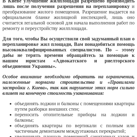
В Киеве улучшение жилплощади разрешено производить
лишь после получения разрешения на перепланировку
и
преобразование жилого помещения. Разрешение выдается на
официальном бланке жилищной инспекцией, лишь оно
считается легальной основой для начала выполнения работ по
ремонту и переустройству жилплощади.
Для того, чтобы Вы осуществили свой задуманный план о
перепланировке жил площади, Вам понадобиться помощь
высококвалифицированных специалистов. По – этому
дабы не терять времени обращайтесь за помощью к
нашим юристам «Адвокатского и риелторского
объединения Украины».
Ос
обое внимание необходимо обратить на ограничения,
наложенные нормами строительства и «Правилами
застройки г. Киева», так как нарушение этих норм сильно
влияет на конечную стоимость узаконивания:
объединять лоджии и балконы с помещениями квартиры
путем разборки внешних стен;
переносить отопительные приборы на лоджии и
балконы;
объединять квартиры по вертикали с полным или
частичным демонтажем междуэтажных перекрытий;
увеличивать площадь помещений санитарных узлов и