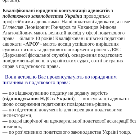
Кваліфіковані юридичні консультації адвокатів з
податкового законодавства України
проводяться
професійними адвокатами. Наші податкові адвокати, а саме
В’ячеслав Леонідович Гончаров та Чиханцов Микола
Анатолійович мають великий досвід у сфері податкового
права – більше 10 років! Кваліфіковані київські податкові
адвокати «
АРОУ
» мають досвід успішного вирішення
судових питань та досудового оскарження рішень ДФС
(Державної фіскальної служби), оскарження податкових
повідомлень-рішень в українських судах, сотні виграних
справ з податкового права.
Вони детально Вас проконсультують по юридичним
питанням із податкового права:
— по відшкодуванню податку на додану вартість
(
відшкодування НДС в Україні
), — консультації адвоката
щодо оскарження податкових повідомлень-рішень,
— по підготовці документів для перевірки податковими
інспекторами,
— подачі щорічної чи щоквартальної податкової декларації без
помилок,
— по роз’ясненню податкового законодавства Україні тощо.