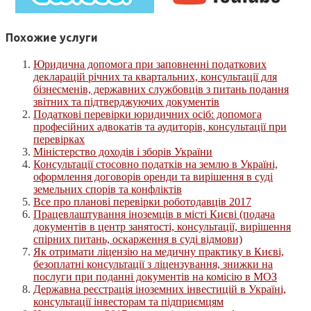
Похожие услуги
Юридична допомога при заповненні податкових
декларацій річних та квартальних, консультації для
бізнесменів, державних службовців з питань подання
звітних та підтверджуючих документів
Податкові перевірки юридичних осіб: допомога
професійних адвокатів та аудиторів, консультації при
перевірках
Міністерство доходів і зборів України
Консультації стосовно податків на землю в Україні,
оформлення договорів оренди та вирішення в суді
земельних спорів та конфліктів
Все про планові перевірки роботодавців 2017
Працевлаштування іноземців в місті Києві (подача
документів в центр занятості, консультації, вирішення
спірних питань, оскарження в суді відмови)
Як отримати ліцензію на медичну практику в Києві,
безоплатні консультації з ліцензування, знижки на
послуги при поданні документів на комісію в МОЗ
Державна реєстрація іноземних інвестицій в Україні,
консультації інвесторам та підприємцям