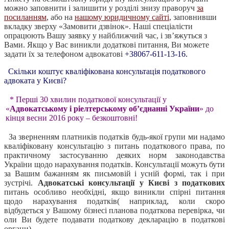
можно заповнити і залишити у розділі знизу праворуч
за
посиланням
, або на
нашому юридичному сайті
, заповнивши
вкладку зверху «Замовити дзвінок». Наші спеціалісти
опрацюють Вашу заявку у найближчий час, і зв’яжуться з
Вами. Якщо у Вас виникли додаткові питання, Ви можете
задати їх за телефоном адвокатові
+38067-611-13-16.
Скільки коштує кваліфікована консультація податкового
адвоката у Києві?
* Перші 30 хвилин податкової консультації у
«
Адвокатському і ріелтерському
об’єднанні України
» до
кінця весни 2016 року – безкоштовні!
За зверненням платників податків будь-якої групи ми надамо
кваліфіковану консультацію з питань податкового права, по
практичному застосуванню деяких норм законодавства
України щодо нарахування податків. Консультації можуть бути
за Вашим бажанням як письмовій і усній формі, так і при
зустрічі.
Адвокатські консультації у Києві з податкових
питань особливо необхідні, якщо виникли спірні питання
щодо нарахування податків( наприклад, коли скоро
відбудеться у Вашому бізнесі планова податкова перевірка, чи
оли Ви будете подавати податкову декларацію в податкові
органи).