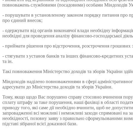
повноважень службовими (посадовими) особами Міндоходів Ук
- порушувати в установленому законом порядку питання про пр
про єдиний внесок;
- одержувати від органів виконавчої влади необхідну інформаці
необхідні для проведення аналізу фінансово-господарської діяль
- приймати рішення про відстрочення, розстрочення грошових з
- стягувати з установ банків та інших фінансово-кредитних уст
та ін.
Такі повноваження Міністерство доходів та зборів України здій
Міндоходів наділено повноваженнями в сфері адміністративного
адресувати до Міністерства доходів та зборів України.
Тому, якщо щодо Вас порушено справу стосовно вчинення поруш
сплату штрафу за таке порушення, наші фахівці в області подат
приводу того, які саме дії необхідно вчинити, щоб не допустит
запровадженні всі можливі і неможливі заходи спрямовані на зах
необхідності, позовну заяву з правильно сформульованими ви
підставі зібраної всієї доказової бази.