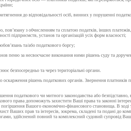
раїни;
итягнення до відповідальності осіб, винних у порушенні податк
ю, пов’язану з обчисленням та сплатою податків, інших платежів,
ності підприємств, установ та організацій усіх форм власності;
обов’язань та/або податкового боргу;
анов пеню за несвоєчасне виконання ними рішень суду та доручен
снює безпосередньо та через територіальні органи.
 оскарження рішень податкових органів. Звернення платників под
ення податкового чи митного законодавства або безпідставно, 
кового права допоможуть захистити Ваші права та законні інтере
и погіршення Вашого економічно-фінансового становища. В ході та
ист Ваших прав та інтересів, зокрема, складені та подані до комп
могами, здійснений повний та комплексний судовий супровід Ваш