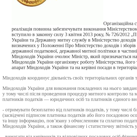
Організаційна с
реалізація повинна забезпечувати виконання Міністерством 
вступило в законну силу 3 квітня 2013 року, № 726/2012 „
України та Державну митну службу в Міністерство доходів 
визначених у Положенні Про Міністерство доходів і зборів
державної податкової, державної митної політики в частині
Міндоходів України очолює Міністр, який призначається на 
Міндоходів України організовує роботу Міністерства, його 
апарат Міндоходів України та на керівні посади в територі
Міндоходів координує діяльність своїх територіальних органів
Міндоходів України для виконання покладених на нього завдань 
у тому числі після проведення процедур митного контролю та м
платників податків — юридичних осіб та платників єдиного вн
- отримувати безоплатно від платників податків, у тому числі 
(засвідчені підписом платника податків або його посадовою осо
та іншу інформацію, пов’язану з обчисленням та сплатою подат
Міндоходів України, а також фінансову і статистичну звітність 
- вимагати від керівників та відповідних посадових осіб фізи