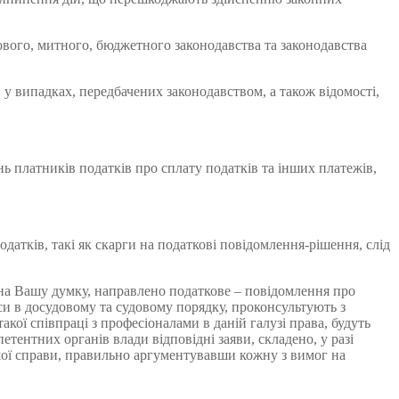
ового, митного, бюджетного законодавства та законодавства
 у випадках, передбачених законодавством, а також відомості,
ь платників податків про сплату податків та інших платежів,
атків, такі як скарги на податкові повідомлення-рішення, слід
на Вашу думку, направлено податкове – повідомлення про
си в досудовому та судовому порядку, проконсультують з
кої співпраці з професіоналами в даній галузі права, будуть
етентних органів влади відповідні заяви, складено, у разі
ої справи, правильно аргументувавши кожну з вимог на