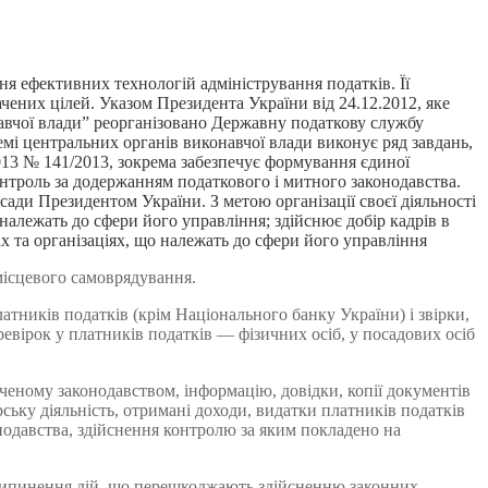
ня ефективних технологій адміністрування податків. Її
чених цілей. Указом Президента України від 24.12.2012, яке
навчої влади” реорганізовано Державну податкову службу
емі центральних органів виконавчої влади виконує ряд завдань,
013 № 141/2013, зокрема забезпечує формування єдиної
контроль за додержанням податкового і митного законодавства.
сади Президентом України. З метою організації своєї діяльності
 належать до сфери його управління; здійснює добір кадрів в
х та організаціях, що належать до сфери його управління
місцевого самоврядування.
тників податків (крім Національного банку України) і звірки,
вірок у платників податків — фізичних осіб, у посадових осіб
аченому законодавством, інформацію, довідки, копії документів
ську діяльність, отримані доходи, видатки платників податків
нодавства, здійснення контролю за яким покладено на
 припинення дій, що перешкоджають здійсненню законних