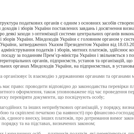
труктура податкових органів є одним з основних засобів створен
доходів і зборів України поставлених завдань і досягнення визна
Про деякі заходи з оптимізації системи центральних органів вико
і зборів України. Міндоходів України є головним органом у сист
 України, затверджених Указом Президентом України від 18.03.2
 адміністрування податків і зборів, митних платежів, здійснює 
посаду за поданням Прем’єр-міністра України і звільняється з по
територіальних органів, підприємств, установ та організацій, що
альних органах Міндоходів України, на підприємствах, в установа
 та організовує їх взаємодію з державними органами та органами 
має право: проводити відповідно до законодавства перевірки пла
итного оформлення, також уповноважене під час проведення пере
еску перевіряти документи, що посвідчують особу;
благодійних та інших неприбуткових організацій, у порядку, визн
бою та скріплені печаткою (за наявності) про фінансово-господар
ків, єдиного внеску, інших платежів, про дотримання вимог зако
у порядку та на підставах, визначених законом;
чних і юридичних осіб — платників податків, які перевіряються,