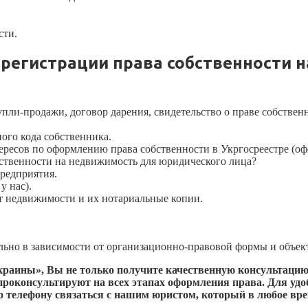
сти.
регистрации права собственности н
и-продажи, договор дарения, свидетельство о праве собственнос
ного кода собственника.
ресов по оформлению права собственности в Укргосреестре (оф
ственности на недвижимость для юридического лица?
предприятия.
у нас).
 недвижимости и их нотариальные копии.
льно в зависимости от организационно-правовой формы и объект
краины», Вы не только получите качественную консультацию
проконсультируют на всех этапах оформления права. Для уд
по телефону связаться с нашим юристом, который в любое вр