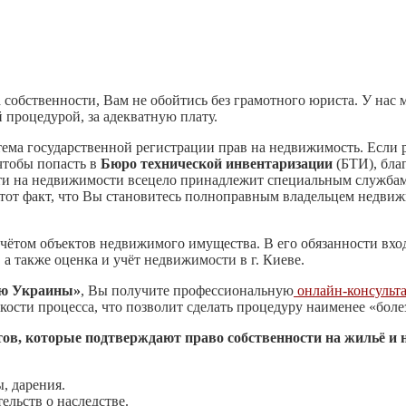
а собственности, Вам не обойтись без грамотного юриста. У на
 процедурой, за адекватную плату.
стема государственной регистрации прав на недвижимость. Если 
чтобы попасть в
Бюро технической инвентаризации
(БТИ), благ
сти на недвижимости всецело принадлежит специальным служба
 тот факт, что Вы становитесь полноправным владельцем недви
чётом объектов недвижимого имущества. В его обязанности вхо
 также оценка и учёт недвижимости в г. Киеве.
ию Украины»
, Вы получите профессиональную
онлайн-консульт
нкости процесса, что позволит сделать процедуру наименее «бол
в, которые подтверждают право собственности на жильё и 
, дарения.
ельств о наследстве.