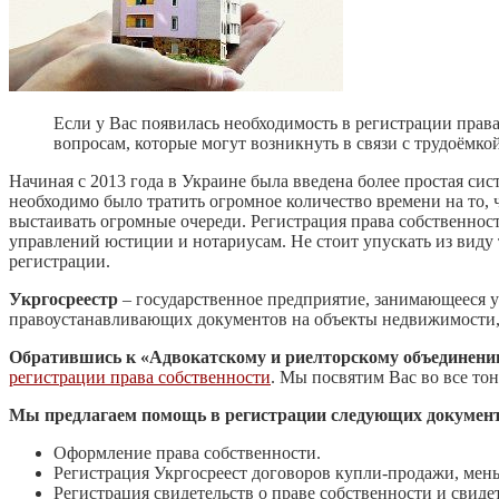
Если у Вас появилась необходимость в регистрации прав
вопросам, которые могут возникнуть в связи с трудоёмкой
Начиная с 2013 года в Украине была введена более простая си
необходимо было тратить огромное количество времени на то, 
выстаивать огромные очереди. Регистрация права собственно
управлений юстиции и нотариусам. Не стоит упускать из виду
регистрации.
Укргосреестр
– государственное предприятие, занимающееся у
правоустанавливающих документов на объекты недвижимости, а
Обратившись к «Адвокатскому и риелторскому объединен
регистрации права собственности
. Мы посвятим Вас во все то
Мы предлагаем помощь в регистрации следующих документо
Оформление права собственности.
Регистрация Укргосреест договоров купли-продажи, мены
Регистрация свидетельств о праве собственности и свидет